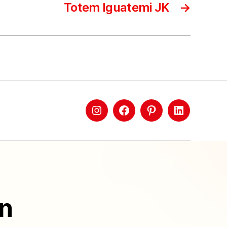
Totem Iguatemi JK
→
ón