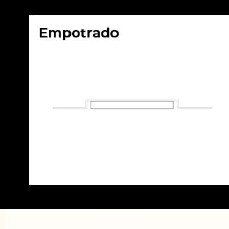
[elementor-template id="7056"]