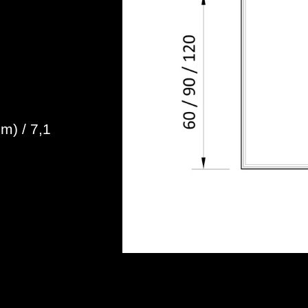
m) / 7,1