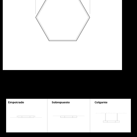
[elementor-template id="7056"]