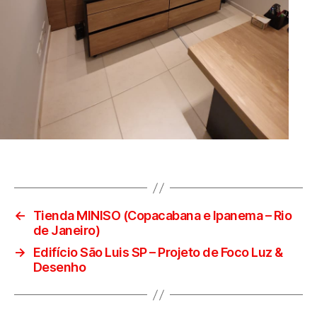
←
Tienda MINISO (Copacabana e Ipanema – Rio
de Janeiro)
→
Edifício São Luis SP – Projeto de Foco Luz &
Desenho